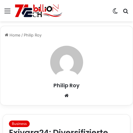
Menu
Switch
S
skin
fo
Home
/
Philip Roy
Philip Roy
Website
Business
Exivara24: Diversifizierte